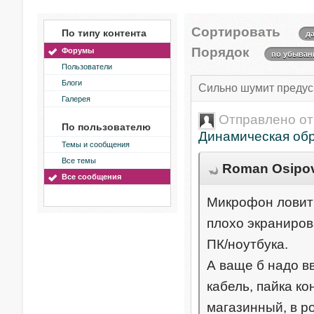
Сортировать
По типу контента
д
Порядок
Форумы
по убывани
Пользователи
Блоги
Сильно шумит предус
Галерея
Отправлено о
По пользователю
Динамическая об
Темы и сообщения
Все темы
Roman Osipov 
Все сообщения
Микрофон ловит 
плохо экраниров
ПК/ноутбука.
А ваще б надо вв
кабель, пайка ко
магазинный, в р