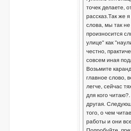
точек делаете, о
рассказ.Так же я
слова, мы так н
произносится сли
улице" как "наули
честно, практиче
совсем иная пода
Возьмите каранд
главное слово, в
легче, сейчас тя
для кого читаю?.
другая. Следующ
того, о чем чита
работы и они вс
Попробуйте, преж