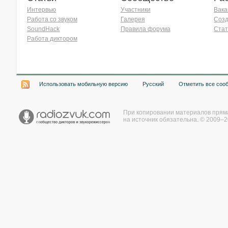
Интервью
Участники
Вака
Работа со звуком
Галерея
Созд
SoundHack
Правила форума
Стат
Работа диктором
Хочу работать на радио!
Использовать мобильную версию
Русский
Отметить все соо
При копировании материалов прям
на источник обязательна. © 2009–