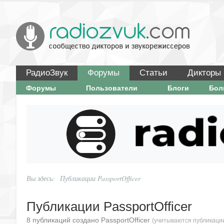
РадиоЗвук
Форумы
Статьи
Дикторы
Форумы
Пользователи
Блоги
Бо
Вы здесь:
Публикации PassportOfficer
Публикации PassportOfficer
8 публикаций создано PassportOfficer
(учитываются публикации 