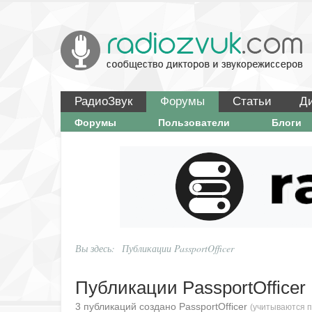
РадиоЗвук
Форумы
Статьи
Д
Форумы
Пользователи
Блоги
Вы здесь:
Публикации PassportOfficer
Публикации PassportOfficer
3 публикаций создано PassportOfficer
(учитываются п