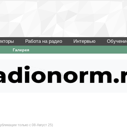
икторы
Работа на радио
Интервью
Обучени
Галерея
убликации только с 08-Август 25)