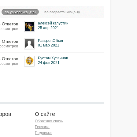
по убыванию (я-а)
по возрастанию (а-я)
алексей капустин
3 Ответов
25 апр 2021
Просмотров
PassportOfficer
6 Ответов
01 мар 2021
Просмотров
Рустам Хусаинов
6 Ответов
24 фев 2021
Просмотров
оров
О сайте
Обратная связь
Реклама
Подписки