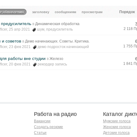
Порядок
те обновления
заголовку
сообщениям
просмотрам
 предусилитель
в
Динамическая обработка
2 118 
ficer
, 25 апр 2021
шум
,
предусилитель
 и советов
в
Демо начинающих. Советы. Критика.
1 755 
ficer
, 23 фев 2021
демо подросток начинающий
для работы вне студии
в
Железо
1 841 
ficer
, 20 фев 2021
рекордер запись
Работа на радио
Каталог дикт
Вакансии
Мужские голоса
Создать резюме
Женские голоса
Статьи
Детские голоса