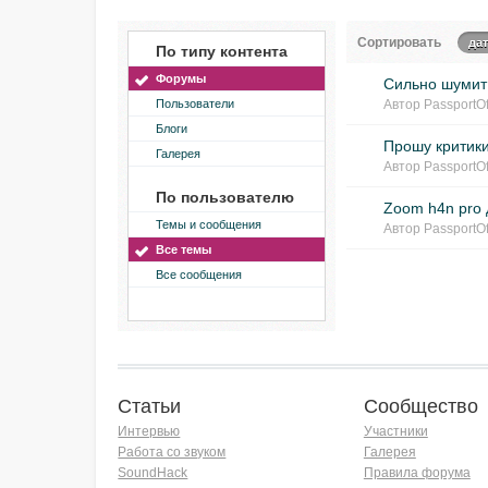
Сортировать
да
По типу контента
Форумы
Сильно шумит
Пользователи
Автор
PassportOf
Блоги
Прошу критики
Галерея
Автор
PassportOf
По пользователю
Zoom h4n pro 
Темы и сообщения
Автор
PassportOf
Все темы
Все сообщения
Статьи
Сообщество
Интервью
Участники
Работа со звуком
Галерея
SoundHack
Правила форума