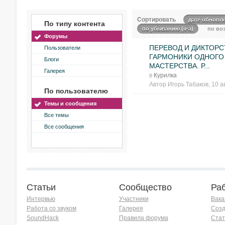
Сортировать
дате обновл
По типу контента
по убыванию (я-а)
по воз
Форумы
ПЕРЕВОД И ДИКТОРС
Пользователи
ГАРМОНИКИ ОДНОГО
Блоги
МАСТЕРСТВА. Р...
Галерея
в
Курилка
Автор
Игорь Табаков
, 10 а
По пользователю
Темы и сообщения
Все темы
Все сообщения
Статьи
Сообщество
Ра
Интервью
Участники
Вака
Работа со звуком
Галерея
Созд
SoundHack
Правила форума
Стат