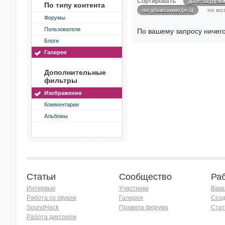
Сортировать
дате загрузк
По типу контента
по убыванию (я-а)
по воз
Форумы
Пользователи
По вашему запросу ничего
Блоги
Галерея
Дополнительные
фильтры
Изображения
Комментарии
Альбомы
Статьи
Сообщество
Ра
Интервью
Участники
Вака
Работа со звуком
Галерея
Созд
SoundHack
Правила форума
Стат
Работа диктором