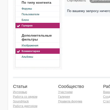
Сортировать
дате обновл
По типу контента
Форумы
По вашему запросу ничего
Пользователи
Блоги
Галерея
Дополнительные
фильтры
Изображения
Комментарии
Альбомы
Статьи
Сообщество
Ра
Интервью
Участники
Вака
Работа со звуком
Галерея
Созд
SoundHack
Правила форума
Стат
Работа диктором