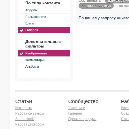
Сортировать
дате загрузк
По типу контента
по убыванию (я-а)
по воз
Форумы
Пользователи
По вашему запросу ничего
Блоги
Галерея
Дополнительные
фильтры
Изображения
Комментарии
Альбомы
Статьи
Сообщество
Ра
Интервью
Участники
Вака
Работа со звуком
Галерея
Созд
SoundHack
Правила форума
Стат
Работа диктором