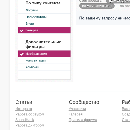
Сортировать
дате загрузк
По типу контента
по убыванию (я-а)
по воз
Форумы
Пользователи
По вашему запросу ничего
Блоги
Галерея
Дополнительные
фильтры
Изображения
Комментарии
Альбомы
Статьи
Сообщество
Ра
Интервью
Участники
Вака
Работа со звуком
Галерея
Созд
SoundHack
Правила форума
Стат
Работа диктором