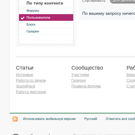
Сортировать
Дате добавл
По типу контента
Форумы
По вашему запросу ничего
Пользователи
Блоги
Галерея
Статьи
Сообщество
Ра
Интервью
Участники
Вака
Работа со звуком
Галерея
Созд
SoundHack
Правила форума
Стат
Работа диктором
Хочу работать на радио!
Использовать мобильную версию
Русский
Отметить все соо