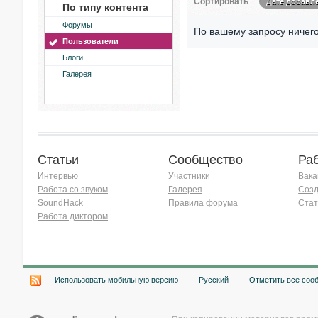
Сортировать
Дате добавл
По типу контента
Форумы
По вашему запросу ничего
Пользователи
Блоги
Галерея
Статьи
Сообщество
Ра
Интервью
Участники
Вака
Работа со звуком
Галерея
Созд
SoundHack
Правила форума
Стат
Работа диктором
Хочу работать на радио!
Использовать мобильную версию
Русский
Отметить все соо