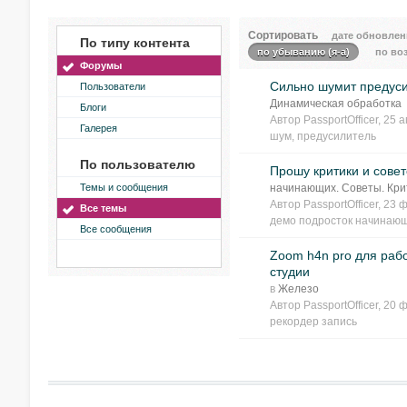
Сортировать
дате обновлен
По типу контента
по убыванию (я-а)
по воз
Форумы
Сильно шумит предус
Пользователи
Динамическая обработка
Блоги
Автор
PassportOfficer
, 25 
Галерея
шум
,
предусилитель
По пользователю
Прошу критики и совет
Темы и сообщения
начинающих. Советы. Кри
Автор
PassportOfficer
, 23 
Все темы
демо подросток начинаю
Все сообщения
Zoom h4n pro для раб
студии
в
Железо
Автор
PassportOfficer
, 20 
рекордер запись