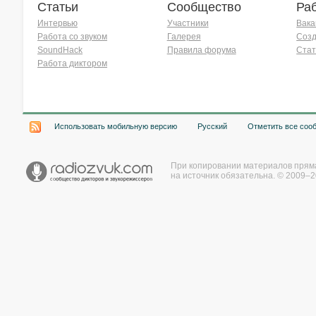
Статьи
Сообщество
Ра
Интервью
Участники
Вака
Работа со звуком
Галерея
Созд
SoundHack
Правила форума
Стат
Работа диктором
Хочу работать на радио!
Использовать мобильную версию
Русский
Отметить все соо
При копировании материалов прям
на источник обязательна. © 2009–