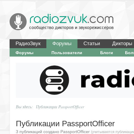
РадиоЗвук
Форумы
Статьи
Дикторы
Форумы
Пользователи
Блоги
Бо
Вы здесь:
Публикации PassportOfficer
Публикации PassportOfficer
3 публикаций создано PassportOfficer
(учитываются публикации 