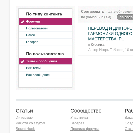
Сортировать
дате обновлен
По типу контента
по убыванию (я-а)
по возр
Форумы
ПЕРЕВОД И ДИКТОРС
Пользователи
ГАРМОНИКИ ОДНОГО
Блоги
МАСТЕРСТВА. Р...
Галерея
в
Курилка
Автор
Игорь Табаков
, 10 а
По пользователю
Темы и сообщения
Все темы
Все сообщения
Статьи
Сообщество
Ра
Интервью
Участники
Вака
Работа со звуком
Галерея
Созд
SoundHack
Правила форума
Стат