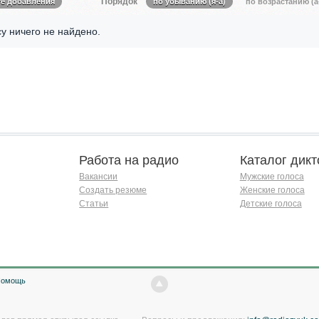
Порядок
те добавления
по убыванию (я-а)
по возрастанию (а
у ничего не найдено.
Работа на радио
Каталог дикт
Вакансии
Мужские голоса
Создать резюме
Женские голоса
Статьи
Детские голоса
Помощь