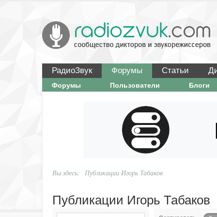
РадиоЗвук
Форумы
Статьи
Д
Форумы
Пользователи
Блоги
Вы здесь:
Публикации Игорь Табаков
Публикации Игорь Табаков