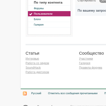
Сортировать
Да
По типу контента
Форумы
По вашему запрос
Пользователи
Блоги
Галерея
Статьи
Сообщество
Интервью
Участники
Работа со звуком
Галерея
SoundHack
Правила форума
Работа диктором
Хочу работать на радио!
Русский
Отметить все сообщения прочитанными