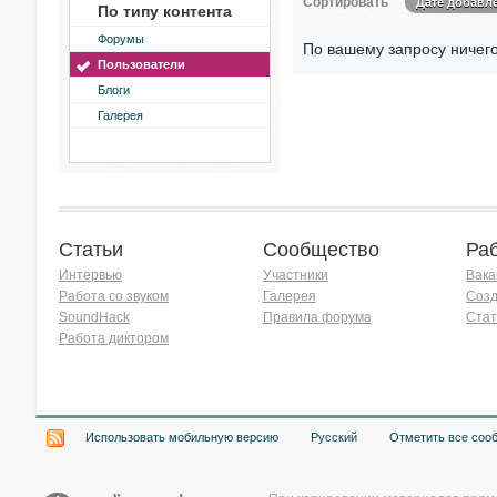
Сортировать
Дате добавл
По типу контента
Форумы
По вашему запросу ничего
Пользователи
Блоги
Галерея
Статьи
Сообщество
Ра
Интервью
Участники
Вака
Работа со звуком
Галерея
Созд
SoundHack
Правила форума
Стат
Работа диктором
Хочу работать на радио!
Использовать мобильную версию
Русский
Отметить все соо