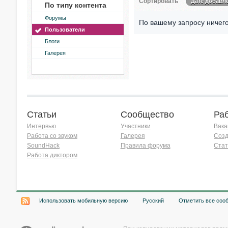
Сортировать
Дате добавл
По типу контента
Форумы
По вашему запросу ничего
Пользователи
Блоги
Галерея
Статьи
Сообщество
Ра
Интервью
Участники
Вака
Работа со звуком
Галерея
Созд
SoundHack
Правила форума
Стат
Работа диктором
Хочу работать на радио!
Использовать мобильную версию
Русский
Отметить все соо