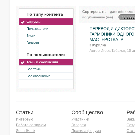
Сортировать
дате обновлен
По типу контента
по убыванию (я-а)
по возр
Форумы
ПЕРЕВОД И ДИКТОРС
Пользователи
ГАРМОНИКИ ОДНОГО
Блоги
МАСТЕРСТВА. Р...
Галерея
в
Курилка
Автор
Игорь Табаков
, 10 а
По пользователю
Темы и сообщения
Все темы
Все сообщения
Статьи
Сообщество
Ра
Интервью
Участники
Вака
Работа со звуком
Галерея
Созд
SoundHack
Правила форума
Стат