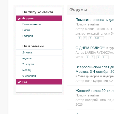
Форумы
По типу контента
Форумы
Помогите опознать ди
Пользователи
Помогите найти
Автор
alendr
, 10 ноя 2011
Блоги
диктор
,
мужской голос
и 5 
Галерея
1
2
3
182 →
По времени
С ДНЁМ РАДИО!!!
в
Кур
24 часа
Автор
LARISA RYZHKOVA
2010
1
2
3
7 →
неделя
2 недели
Всероссийский слет ди
месяц
Москва, 3-4 октября 20
6 месяцев
в
Слёт дикторов и звукор
Автор
Влад Купряшин
, 02
год
Женский голос 20-ти л
Помогите найти
Автор
Валерий Романов
, 
2026