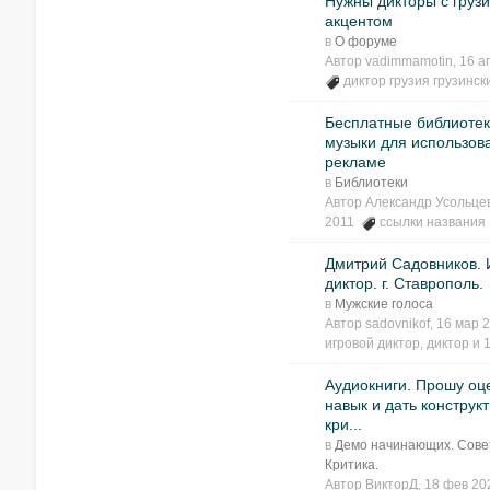
Нужны дикторы с груз
акцентом
в
О форуме
Автор
vadimmamotin
, 16 
диктор грузия грузинск
Бесплатные библиоте
музыки для использов
рекламе
в
Библиотеки
Автор
Александр Усольце
2011
ссылки названия
Дмитрий Садовников. 
диктор. г. Ставрополь.
в
Мужские голоса
Автор
sadovnikof
, 16 мар
игровой диктор
,
диктор
и 1
Аудиокниги. Прошу оц
навык и дать конструк
кри...
в
Демо начинающих. Сове
Критика.
Автор
ВикторД
, 18 фев 2