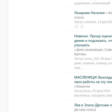
аудиокниги
,
начинающий
Лазарева Наталия
в
Же
голоса
Автор
Lasareva
, 13 дек 2
2
3
Новичок. Прошу оцени
демки и подсказать, чт
улучшить
в
Демо начинающих. Сове
Критика.
Автор
Leona_Kiki
, 08 фев
демо
,
новичок
,
помощь
,
оз
еще...
МАСЛЕНИЦА! Выклады
свои работы на эту те
в
Вакансии
Автор
j0van
, 05 фев 2026
масленица
,
праздник
,
ярк
Лев и Злата (Детские г
Детские голоса