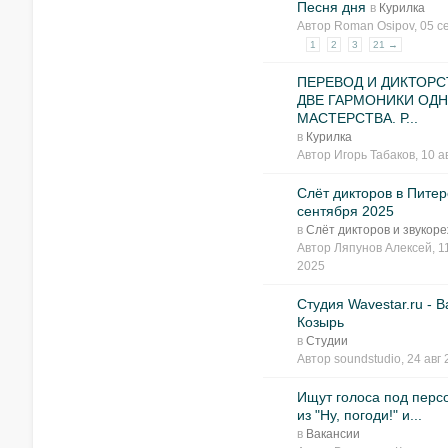
Песня дня
в
Курилка
Автор
Roman Osipov
, 05 
1
2
3
21 →
ПЕРЕВОД И ДИКТОР
ДВЕ ГАРМОНИКИ ОД
МАСТЕРСТВА. Р...
в
Курилка
Автор
Игорь Табаков
, 10 а
Слёт дикторов в Питер
сентября 2025
в
Слёт дикторов и звукор
Автор
Ляпунов Алексей
, 1
2025
Студия Wavestar.ru - 
Козырь
в
Студии
Автор
soundstudio
, 24 авг
Ищут голоса под перс
из "Ну, погоди!" и...
в
Вакансии