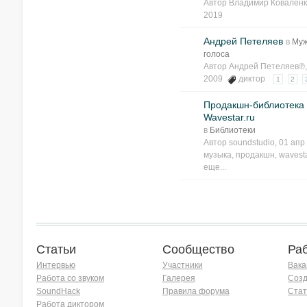
Автор
Владимир Ковален
2019
Андрей Петеляев
в
Муж
голоса
Автор
Андрей Петеляев℗
2009
диктор
1
2
Продакшн-библиотека
Wavestar.ru
в
Библиотеки
Автор
soundstudio
, 01 ап
музыка
,
продакшн
,
wavest
еще...
Статьи
Сообщество
Ра
Интервью
Участники
Вака
Работа со звуком
Галерея
Созд
SoundHack
Правила форума
Стат
Работа диктором