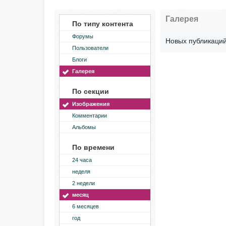
Галерея
По типу контента
Форумы
Новых публикаций
Пользователи
Блоги
Галерея
По секции
Изображения
Комментарии
Альбомы
По времени
24 часа
неделя
2 недели
месяц
6 месяцев
год