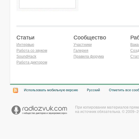
Статьи
Сообщество
Ра
Интервью
Участники
Вака
Работа со звуком
Галерея
Созд
SoundHack
Правила форума
Стат
Работа диктором
Хочу работать на радио!
Использовать мобильную версию
Русский
Отметить все соо
При копировании материалов прям
на источник обязательна. © 2009–