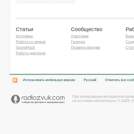
Статьи
Сообщество
Ра
Интервью
Участники
Вака
Работа со звуком
Галерея
Созд
SoundHack
Правила форума
Стат
Работа диктором
Хочу работать на радио!
Использовать мобильную версию
Русский
Отметить все соо
При копировании материалов прям
на источник обязательна. © 2009–