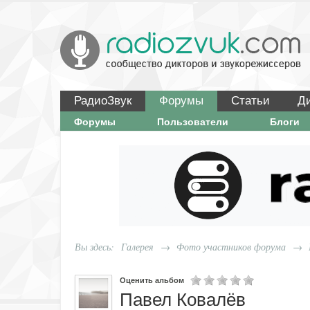
РадиоЗвук
Форумы
Статьи
Д
Форумы
Пользователи
Блоги
Вы здесь:
Галерея
→
Фото участников форума
→
Оценить альбом
Павел Ковалёв