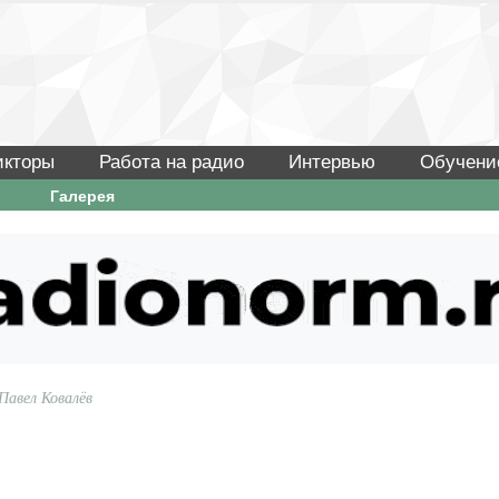
икторы
Работа на радио
Интервью
Обучени
Галерея
Павел Ковалёв