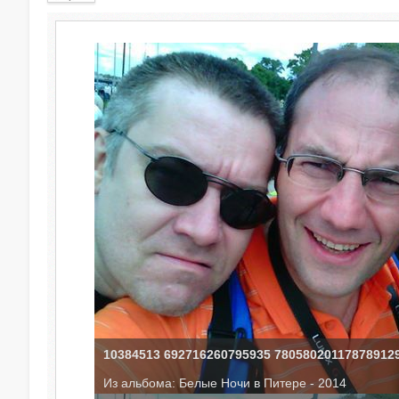
10384513 692716260795935 78058020117878912
Из альбома: Белые Ночи в Питере - 2014