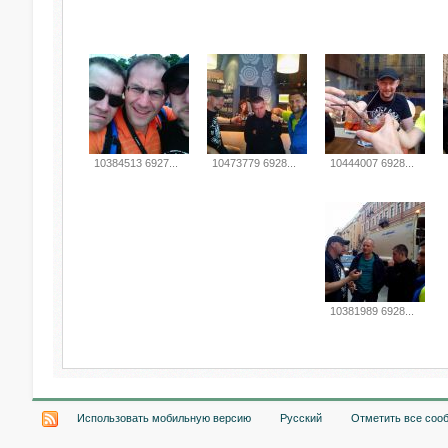
10384513 6927...
10473779 6928...
10444007 6928...
10381989 6928...
Использовать мобильную версию
Русский
Отметить все соо