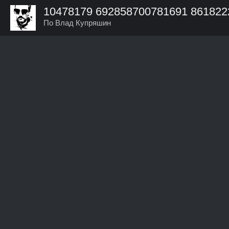
10478179 692858700781691 861822
По Влад Купряшин