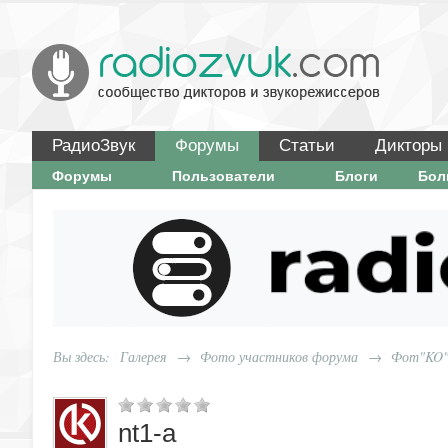
РадиоЗвук
Форумы
Статьи
Дикторы
Форумы
Пользователи
Блоги
Бо
Вы здесь:
Галерея
→
Фото участников форума
→
Фот"KO
nt1-a