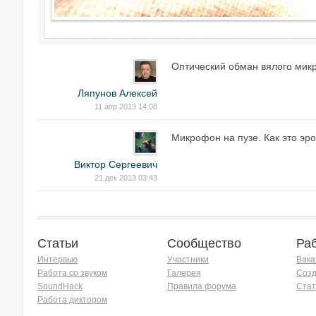
Оптический обман вялого мик
Ляпунов Алексей
11 апр 2013 14:08
Микрофон на пузе. Как это эро
Виктор Сергеевич
21 дек 2013 03:43
Статьи
Сообщество
Ра
Интервью
Участники
Вака
Работа со звуком
Галерея
Созд
SoundHack
Правила форума
Стат
Работа диктором
Хочу работать на радио!