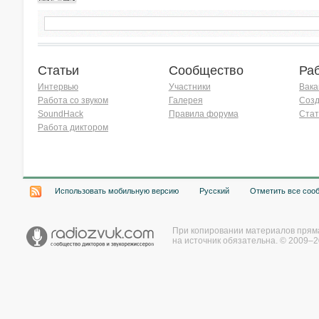
Статьи
Сообщество
Ра
Интервью
Участники
Вака
Работа со звуком
Галерея
Созд
SoundHack
Правила форума
Стат
Работа диктором
Хочу работать на радио!
Использовать мобильную версию
Русский
Отметить все соо
При копировании материалов прям
на источник обязательна. © 2009–