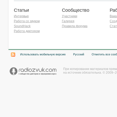
Статьи
Сообщество
Ра
Интервью
Участники
Вака
Работа со звуком
Галерея
Созд
SoundHack
Правила форума
Стат
Работа диктором
Хочу работать на радио!
Использовать мобильную версию
Русский
Отметить все соо
При копировании материалов прям
на источник обязательна. © 2009–