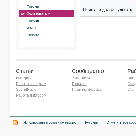
Форумы
Поиск не дал результатов.
Пользователи
Помощь
Блоги
Галерея
Статьи
Сообщество
Ра
Интервью
Участники
Вака
Работа со звуком
Галерея
Созд
SoundHack
Правила форума
Стат
Работа диктором
Хочу работать на радио!
Использовать мобильную версию
Русский
Отметить все соо