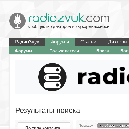
РадиоЗвук
Форумы
Статьи
Дикторы
Форумы
Пользователи
Блоги
Бо
Результаты поиска
Порядок
по убыванию (я-а)
По типу контента