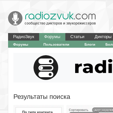
РадиоЗвук
Форумы
Статьи
Дикторы
Форумы
Пользователи
Блоги
Бо
Результаты поиска
Сортировать
дате загрузк
По типу контента