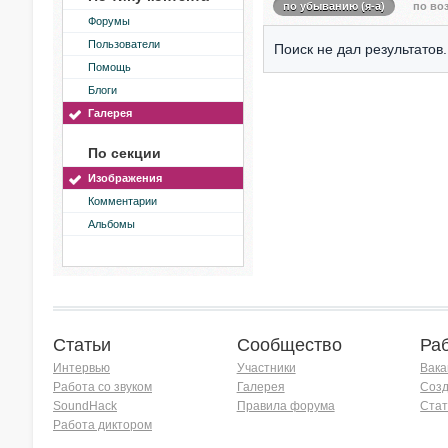
по убыванию (я-а)
по воз
Форумы
Пользователи
Поиск не дал результатов.
Помощь
Блоги
Галерея
По секции
Изображения
Комментарии
Альбомы
Статьи
Сообщество
Ра
Интервью
Участники
Вака
Работа со звуком
Галерея
Созд
SoundHack
Правила форума
Стат
Работа диктором
Хочу работать на радио!