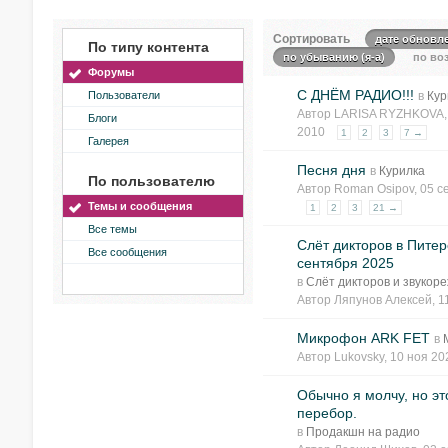
Сортировать
дате обновл
По типу контента
по убыванию (я-а)
по воз
Форумы
С ДНЁМ РАДИО!!!
Пользователи
в
Кур
Автор
LARISA RYZHKOVA
Блоги
2010
1
2
3
7 →
Галерея
Песня дня
в
Курилка
По пользователю
Автор
Roman Osipov
, 05 
Темы и сообщения
1
2
3
21 →
Все темы
Слёт дикторов в Питер
Все сообщения
сентября 2025
в
Слёт дикторов и звукор
Автор
Ляпунов Алексей
, 
Микрофон ARK FET
в
Автор
Lukovsky
, 10 ноя 2
Обычно я молчу, но эт
перебор.
в
Продакшн на радио