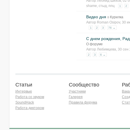
Автор
Леонид Шихов
, 02 
shame
,
стыд
,
ппц
1
2
Видео дня
в
Курилка
Автор
Roman Osipov
, 30 
1
2
3
76 →
С днем рождения, Рад
О форуме
Автор
Любимцева
, 30 сен
2
3
6 →
Статьи
Сообщество
Ра
Интервью
Участники
Вака
Работа со звуком
Галерея
Созд
SoundHack
Правила форума
Стат
Работа диктором
Хочу работать на радио!