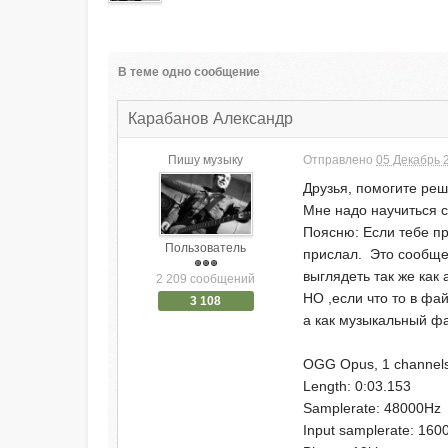
В теме одно сообщение
Карабанов Александр
Пишу музыку
Отправлено
05 Декабрь 2
Друзья, помогите реш
Мне надо научиться с
Поясню: Если тебе пр
Пользователь
прислал. Это сообщен
выглядеть так же как
2 209 сообщений
НО ,если что то в фа
3 108
а как музыкальный ф
OGG Opus, 1 channel
Length: 0:03.153
Samplerate: 48000Hz
Input samplerate: 160