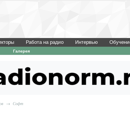
икторы
Работа на радио
Интервью
Обучени
Галерея
ов
→
Софт