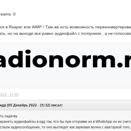
treams: 0
ся в Reaper или AIMP / Там же есть возможность переконвертиров
ать, но на выходе все равно аудиофайл с ползунком , а не голосов
022 - 17:45
др (05 Декабрь 2022 - 15:32) писал:
ть задачку.
хранять аудиофайлы в ogg так, что бы при отправке их в WhatsApp он их счи
слали аудиосообщение, то оно выглядит как звуковая волна с аватаркой того