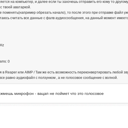
яется на компьютер, и далее если ты захочешь отправить его кому то другому
с твоей аватаркой.
ле поменять(например обрезать начало), то после этого при отправке файл уж
аюсь считать все данные с фалв аудиосообщения, на данный момент имеетс
0Hz
eams: 0
я в Reaper или AIMP / Там же есть возможность переконвертировать любой зв
 все равно аудиофайл с ползунком , а не голосовое сообщение с волной.
ажмешь микрофон - вацап не поймет что это голосовое