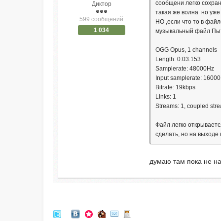
сообщени легко сохран
Диктор
такая же волна но уже 
599 сообщений
НО ,если что то в фай
1 034
музыкальный файл Пыт
OGG Opus, 1 channels
Length: 0:03.153
Samplerate: 48000Hz
Input samplerate: 1600
Bitrate: 19kbps
Links: 1
Streams: 1, coupled str
Файл легко открываетс
сделать, но на выходе
думаю там пока не н