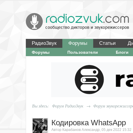
РадиоЗвук
Форумы
Статьи
Д
Форумы
Пользователи
Блоги
Вы здесь:
Форум РадиоЗвук
→
Форум звукорежиссер
Кодировка WhatsApp
Автор
Карабанов Александр
,
05 дек 2022 15:32