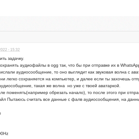
022 - 15:32
ить задачку.
охранять аудиофайлы в ogg так, что бы при отправке их в WhatsA
ислали аудиосообщение, то оно выглядит как звуковая волна с ават
и легко сохраняется на компьютер, и далее если ты захочешь отпр
 аудиособщение, такая же волна но уже с твоей аватаркой.
йле поменять(например обрезать начало), то после этого при отпр
айл Пытаюсь считать все данные с фалв аудиосообщения, на данн
s
00Hz