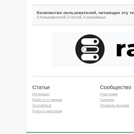
Количество пользователей, читающих эту те
0 пользователей, 0 гостей, 0 анонимных
Статьи
Сообщество
Интервью
Участники
Работа со звуком
Галерея
SoundHack
Правила форума
Работа диктором
Хочу работать на радио!