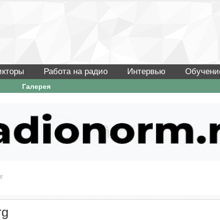
икторы
Работа на радио
Интервью
Обучени
Галерея
g
rg