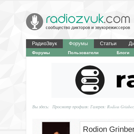
РадиоЗвук
Форумы
Статьи
Д
Форумы
Пользователи
Блоги
Вы здесь:
Просмотр профиля: Галерея: Rodion Grinber
Rodion Grinbe