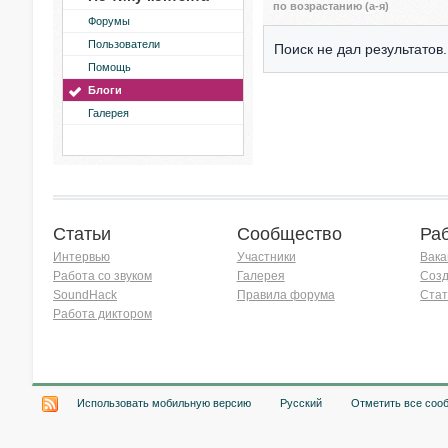
по возрастанию (а-я)
Форумы
Пользователи
Поиск не дал результатов.
Помощь
Блоги
Галерея
Статьи
Сообщество
Ра
Интервью
Участники
Вака
Работа со звуком
Галерея
Созд
SoundHack
Правила форума
Стат
Работа диктором
Хочу работать на радио!
Использовать мобильную версию
Русский
Отметить все соо