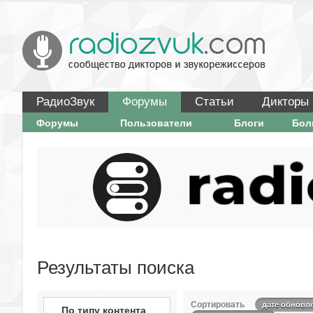
РадиоЗвук
Форумы
Статьи
Дикторы
Форумы
Пользователи
Блоги
Бо
Результаты поиска
Сортировать
дате обновл
По типу контента