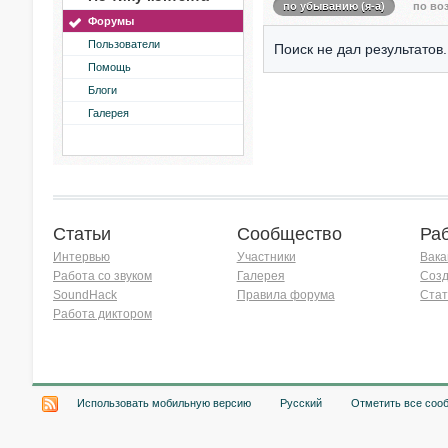
по убыванию (я-а)
по воз
Форумы
Пользователи
Поиск не дал результатов.
Помощь
Блоги
Галерея
Статьи
Сообщество
Ра
Интервью
Участники
Вака
Работа со звуком
Галерея
Созд
SoundHack
Правила форума
Стат
Работа диктором
Хочу работать на радио!
Использовать мобильную версию
Русский
Отметить все соо