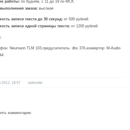
ик работы:
по будням, с 11 до 19 по МСК.
 выполнения заказа:
высокая
ость записи текста до 30 секунд:
от 500 рублей.
ость записи одной страницы текста:
от 1200 рублей.
:
фон: Neumann TLM 103,предусилитель: dbx 376,конвертор: M-Audio
44.
 2012, 19:57
radiovital
лять комментарии.