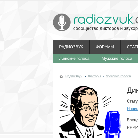
РАДИОЗВУК
ФОРУМЫ
СТАТ
Женские голоса
Мужские голоса
РадиоЗвук
Дикторы
Мужские голоса
Ди
Стату
Напис
Бренд
РРРРР