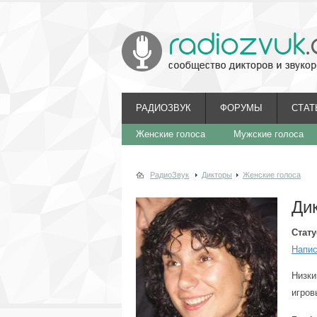
РАДИОЗВУК
ФОРУМЫ
СТАТ
Женские голоса
Мужские голоса
РадиоЗвук
Дикторы
Женские голоса
Ди
Стату
Напис
Низки
игров