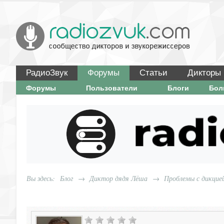
РадиоЗвук
Форумы
Статьи
Дикторы
Форумы
Пользователи
Блоги
Бо
Вы здесь:
Блог
→
Диктор дядя Лёша
→
Проблемы с дикцие