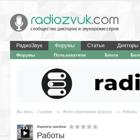
РадиоЗвук
Форумы
Статьи
Дикторы
Форумы
Пользователи
Блоги
Бо
Вы здесь:
Галерея
→
Фото участников форума
→
Работы
Оценить альбом
Работы