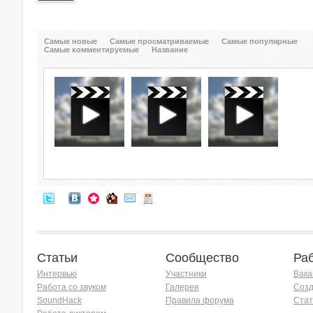
Самые новые
Самые просматриваемые
Самые популярные
Самые комментируемые
Название
Статьи
Сообщество
Ра
Интервью
Участники
Вака
Работа со звуком
Галерея
Созд
SoundHack
Правила форума
Стат