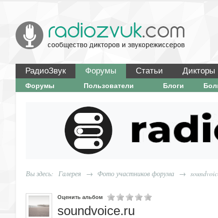
РадиоЗвук
Форумы
Статьи
Дикторы
Форумы
Пользователи
Блоги
Бо
Вы здесь:
Галерея
→
Фото участников форума
→
soundvoic
Оценить альбом
soundvoice.ru