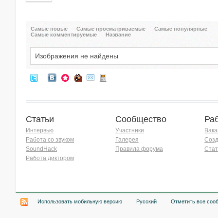
Самые новые
Самые просматриваемые
Самые популярные
Самые комментируемые
Название
Изображения не найдены
Статьи
Сообщество
Ра
Интервью
Участники
Вака
Работа со звуком
Галерея
Созд
SoundHack
Правила форума
Стат
Работа диктором
Хочу работать на радио!
Использовать мобильную версию
Русский
Отметить все соо