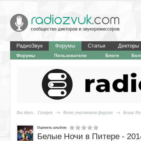
РадиоЗвук
Форумы
Статьи
Дикторы
Форумы
Пользователи
Блоги
Бо
Вы здесь:
Галерея
→
Фото участников форума
→
Белые Но
Оценить альбом
Белые Ночи в Питере - 201