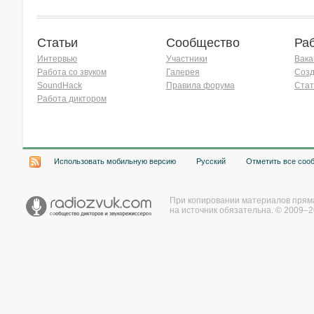
Статьи
Сообщество
Ра
Интервью
Участники
Вака
Работа со звуком
Галерея
Созд
SoundHack
Правила форума
Стат
Работа диктором
Хочу работать на радио!
Использовать мобильную версию
Русский
Отметить все соо
При копировании материалов прям
на источник обязательна. © 2009–