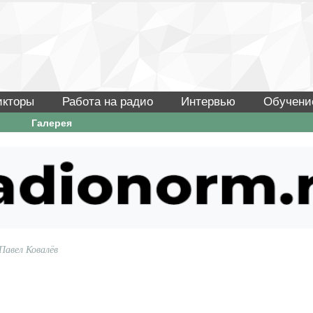
икторы
Работа на радио
Интервью
Обучени
Галерея
Павел Ковалёв