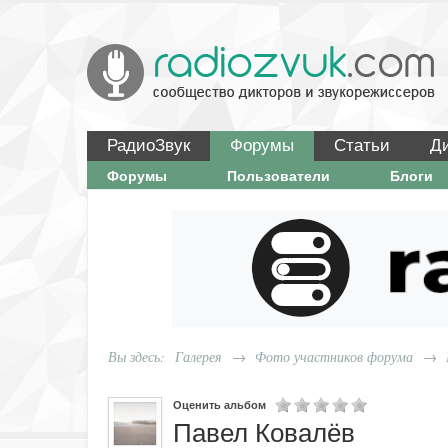
РадиоЗвук
Форумы
Статьи
Д
Форумы
Пользователи
Блоги
Вы здесь:
Галерея
→
Фото участников форума
→
Оценить альбом
Павел Ковалёв