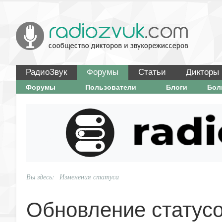
РадиоЗвук
Форумы
Статьи
Дикторы
Форумы
Пользователи
Блоги
Бо
Вы здесь:
Изменения статуса
Обновление статус