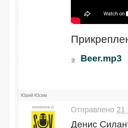
Прикрепле
Beer.mp3
Юрий Юсим
soundvoice.ru
Отправлено
21 
Денис Силан