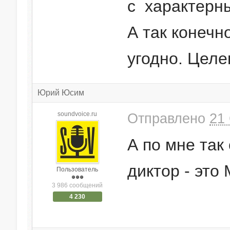
с характерн
А так конечн
угодно. Целе
Юрий Юсим
soundvoice.ru
Отправлено
21 
А по мне так
диктор - это
Пользователь
3 986 сообщений
4 230