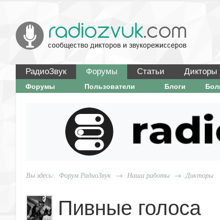
РадиоЗвук
Форумы
Статьи
Дикторы
Форумы
Пользователи
Блоги
Бо
Вы здесь:
Форум РадиоЗвук
→
Наши работы
→
Дикторы
Пивные голоса