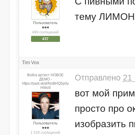
С пивными по
тему ЛИМОН
Пользователь
499 сообщений
437
Tim Vox
Войск артист НОВОЕ
Отправлено
21 
ДЕМО -
https://yadi.sk/d/NoBHQ5p0y
HWo9
вот мой прим
просто про о
изобразить п
Пользователь
1 539 сообщений