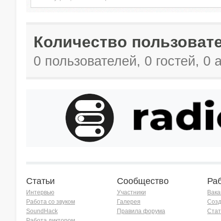
Количество пользовате
0 пользователей, 0 гостей, 0
Статьи
Сообщество
Ра
Интервью
Участники
Вака
Работа со звуком
Галерея
Созд
SoundHack
Правила форума
Стат
Работа диктором