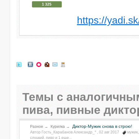
1 325
https://yadi
Темы с аналогичным
пива, пивные дикт
Диктор-Мужик снова в строю!
Разное
→
Курилка
→
Автор Гость_Карабанов Александр_* ,
02 авг 2017
мужик
слуцкий
,
пиво
и 1 еще...