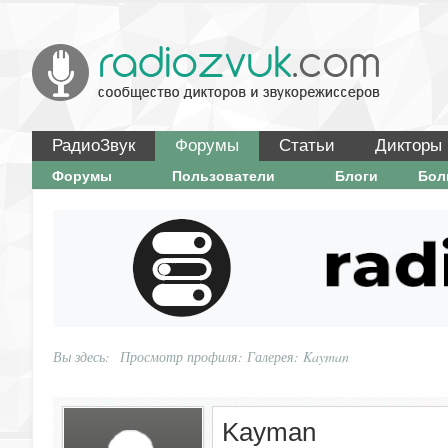
РадиоЗвук
Форумы
Статьи
Дикторы
Форумы
Пользователи
Блоги
Бо
Вы здесь:
Просмотр профиля: Галерея: Kayman
Kayman