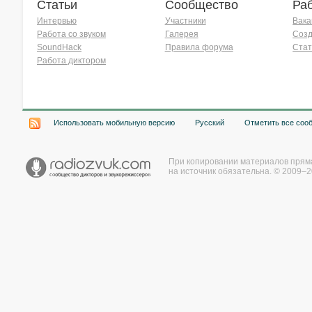
Статьи
Сообщество
Ра
Интервью
Участники
Вака
Работа со звуком
Галерея
Созд
SoundHack
Правила форума
Стат
Работа диктором
Хочу работать на радио!
Использовать мобильную версию
Русский
Отметить все соо
При копировании материалов прям
на источник обязательна. © 2009–