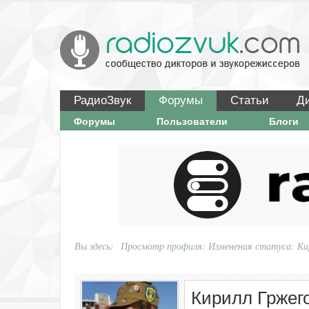
РадиоЗвук
Форумы
Статьи
Д
Форумы
Пользователи
Блоги
Вы здесь:
Просмотр профиля: Изменения статуса: К
Кирилл Гржег