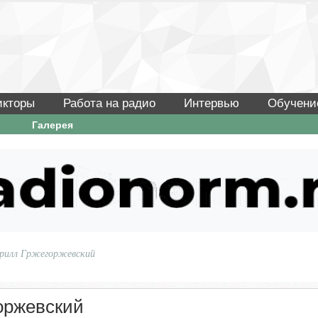
икторы
Работа на радио
Интервью
Обучени
Галерея
ирилл Гржегоржевский
оржевский