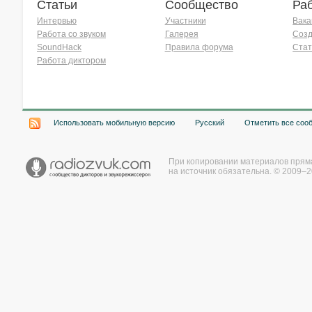
Статьи
Сообщество
Ра
Интервью
Участники
Вака
Работа со звуком
Галерея
Созд
SoundHack
Правила форума
Стат
Работа диктором
Хочу работать на радио!
Использовать мобильную версию
Русский
Отметить все соо
При копировании материалов прям
на источник обязательна. © 2009–