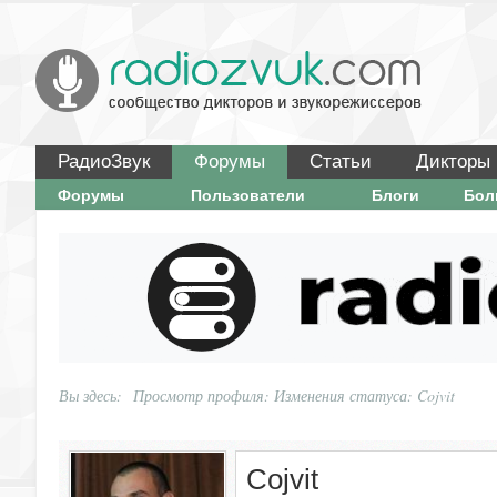
РадиоЗвук
Форумы
Статьи
Дикторы
Форумы
Пользователи
Блоги
Бо
Вы здесь:
Просмотр профиля: Изменения статуса: Cojvit
Cojvit