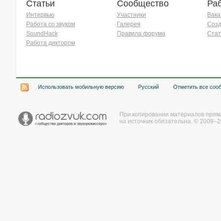
Статьи
Сообщество
Ра
Интервью
Участники
Вака
Работа со звуком
Галерея
Созд
SoundHack
Правила форума
Стат
Работа диктором
Хочу работать на радио!
Использовать мобильную версию
Русский
Отметить все соо
При копировании материалов прям
на источник обязательна. © 2009–