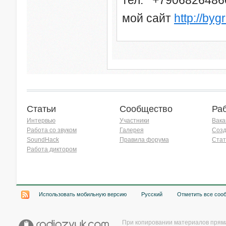
мой сайт
http://byg
Статьи
Сообщество
Ра
Интервью
Участники
Вака
Работа со звуком
Галерея
Созд
SoundHack
Правила форума
Стат
Работа диктором
Хочу работать на радио!
Использовать мобильную версию
Русский
Отметить все соо
При копировании материалов прям