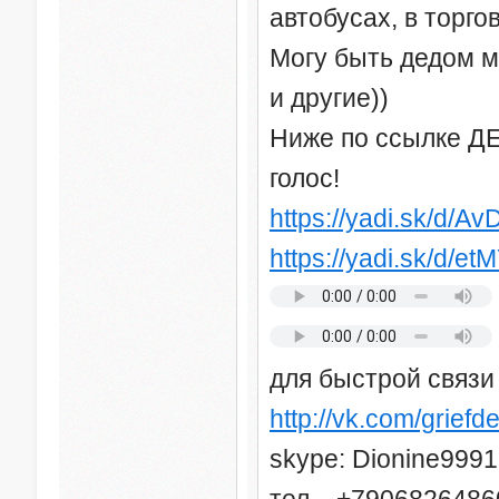
автобусах, в торго
Могу быть дедом 
и другие))
Ниже по ссылке ДЕ
голос!
https://yadi.sk/d/
https://yadi.sk/d/
для быстрой связи
http://vk.com/griefd
skype: Dionine9991
тел. +7906826486