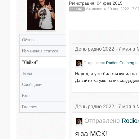
Регистрация: 04 фев 2015
Активность: 19 апр 2022 17:0
OFFLINE
Обзор
День радио 2022 - 7 мая в 
Изменения статуса
"Лайки"
Отправлено
Rodion Grinberg
н
Темы
Народ, я уже билеты купил на 
Давайте-ка уже чатик создадим
Сообщения
Блог
День радио 2022 - 7 мая в 
Галерея
Отправлено
Rodio
я за МСК!