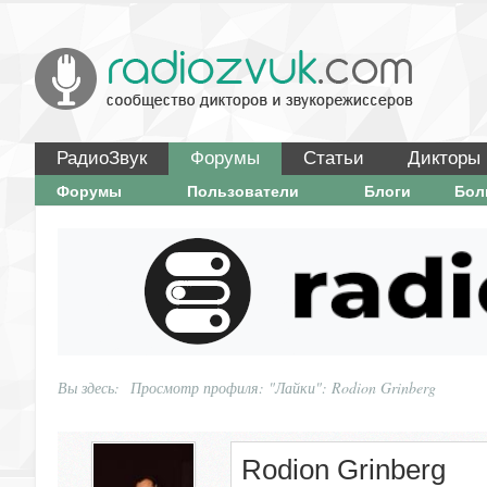
РадиоЗвук
Форумы
Статьи
Дикторы
Форумы
Пользователи
Блоги
Бо
Вы здесь:
Просмотр профиля: "Лайки": Rodion Grinberg
Rodion Grinberg