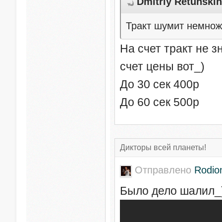
Dmitriy Retunskih
Тракт шумит немножк
На счет тракт не 
счет цены вот_)
До 30 сек 400р
До 60 сек 500р
Дикторы всей планеты!
Отправлено
Rodio
Было дело шалил_)