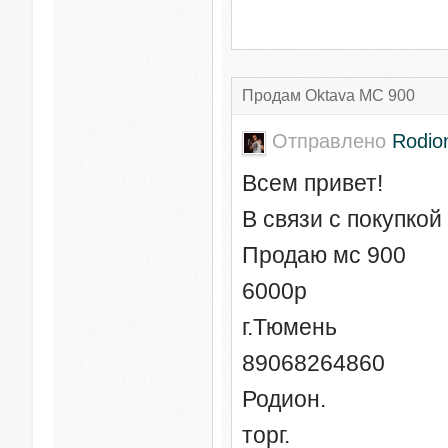
Продам Oktava MC 900
Отправлено
Rodio
Всем привет!
В связи с покупко
Продаю мс 900
6000р
г.Тюмень
89068264860
Родион.
торг.