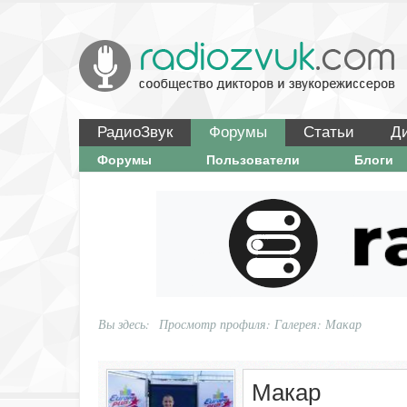
РадиоЗвук
Форумы
Статьи
Д
Форумы
Пользователи
Блоги
Вы здесь:
Просмотр профиля: Галерея: Макар
Макар