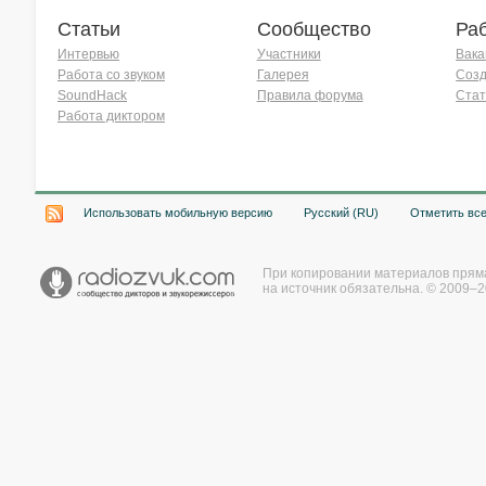
Статьи
Сообщество
Ра
Интервью
Участники
Вака
Работа со звуком
Галерея
Созд
SoundHack
Правила форума
Стат
Работа диктором
Хочу работать на радио!
Использовать мобильную версию
Русский (RU)
Отметить вс
При копировании материалов прям
на источник обязательна. © 2009–