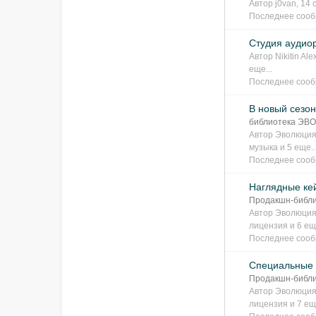
Автор
j0van
, 14
Последнее соо
Студия аудио
Автор
Nikitin Ale
еще...
Последнее соо
В новый сезо
библиотека Э
Автор
Эволюция
музыка
и 5 еще..
Последнее соо
Наглядные ке
Продакшн-биб
Автор
Эволюция
лицензия
и 6 ещ
Последнее соо
Специальные у
Продакшн-биб
Автор
Эволюция
лицензия
и 7 ещ