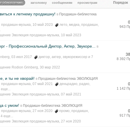
Порядок
те обновления
заголовку
сообщениям
просмотрам
виться к летнему продакшну!
в
Продакшн-библиотека
 продакшн-музыка
, 10 май 2023
лето
,
медиа
,
продакшн
,
943 П
.
бщение
Эволюция продакшн-музыка
,
10 май 2023
рг - Профессиональный Диктор, Актер, Звукоре...
в
38
inberg
, 03 июл 2017
диктор
,
актер
,
звукорежиссер
и 7
8 392 П
бщение
Rodion Grinberg
,
30 мар 2022
е, и ты не хворай!
в
Продакшн-библиотека ЭВОЛЮЦИЯ
 продакшн-музыка
, 07 май 2021
деньрадио
,
радио
,
1 142 П
 еще...
бщение
Эволюция продакшн-музыка
,
07 май 2021
ца с умом!
в
Продакшн-библиотека ЭВОЛЮЦИЯ
 продакшн-музыка
, 27 ноя 2020
промо
,
продакшн
,
917 П
 4 еще...
бщение
Эволюция продакшн-музыка
,
27 ноя 2020