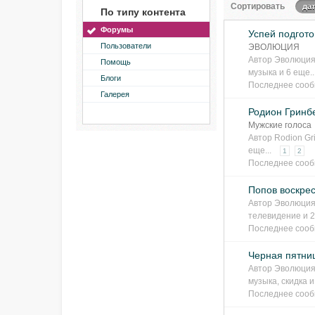
Сортировать
да
По типу контента
Форумы
Успей подгото
Пользователи
ЭВОЛЮЦИЯ
Автор
Эволюция
Помощь
музыка
и 6 еще..
Блоги
Последнее соо
Галерея
Родион Гринбе
Мужские голоса
Автор
Rodion Gr
еще...
1
2
Последнее соо
Попов воскрес
Автор
Эволюция
телевидение
и 2
Последнее соо
Черная пятни
Автор
Эволюция
музыка
,
скидка
и
Последнее соо