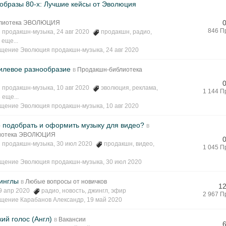
образы 80-х: Лучшие кейсы от Эволюция
блиотека ЭВОЛЮЦИЯ
846 П
 продакшн-музыка
, 24 авг 2020
продакшн
,
радио
,
 еще...
бщение
Эволюция продакшн-музыка
,
24 авг 2020
илевое разнообразие
в
Продакшн-библиотека
 продакшн-музыка
, 10 авг 2020
эволюция
,
реклама
,
1 144 П
6 еще...
бщение
Эволюция продакшн-музыка
,
10 авг 2020
о подобрать и оформить музыку для видео?
в
лиотека ЭВОЛЮЦИЯ
 продакшн-музыка
, 30 июл 2020
продакшн
,
видео
,
1 045 П
бщение
Эволюция продакшн-музыка
,
30 июл 2020
инглы
в
Любые вопросы от новичков
12
29 апр 2020
радио
,
новость
,
джингл
,
эфир
2 967 П
бщение
Карабанов Александр
,
19 май 2020
кий голос (Англ)
в
Вакансии