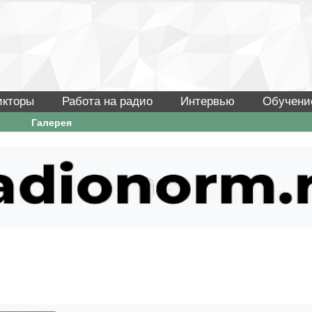
икторы
Работа на радио
Интервью
Обучени
Галерея