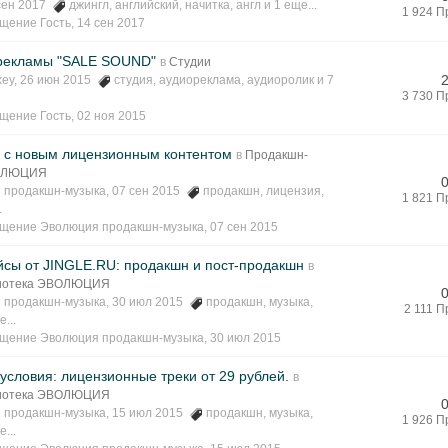
 сен 2017
джингл
,
английский
,
начитка
,
англ
и 1 еще...
1 924 П
бщение
Гость
,
14 сен 2017
рекламы "SALE SOUND"
в
Студии
xey
, 26 июн 2015
студия
,
аудиореклама
,
аудиоролик
и 7
3 730 П
бщение
Гость
,
02 ноя 2015
н с новым лицензионным контентом
в
Продакшн-
ВОЛЮЦИЯ
 продакшн-музыка
, 07 сен 2015
продакшн
,
лицензия
,
1 821 П
.
бщение
Эволюция продакшн-музыка
,
07 сен 2015
йсы от JINGLE.RU: продакшн и пост-продакшн
в
лиотека ЭВОЛЮЦИЯ
 продакшн-музыка
, 30 июл 2015
продакшн
,
музыка
,
2 111 
е...
бщение
Эволюция продакшн-музыка
,
30 июл 2015
словия: лицензионные треки от 29 рублей.
в
лиотека ЭВОЛЮЦИЯ
 продакшн-музыка
, 15 июл 2015
продакшн
,
музыка
,
1 926 П
е...