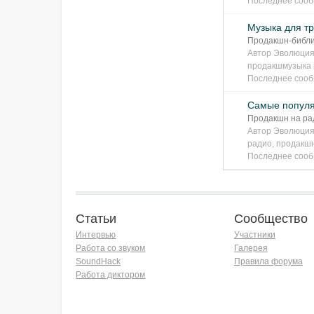
Последнее соо
Музыка для тр
Продакшн-биб
Автор
Эволюция
продакшмузыка
Последнее соо
Самые популя
Продакшн на ра
Автор
Эволюция
радио
,
продакш
Последнее соо
Статьи
Сообщество
Интервью
Участники
Работа со звуком
Галерея
SoundHack
Правила форума
Работа диктором
Хочу работать на радио!