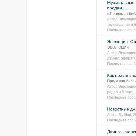
Музыкальные 
продакш...
в
Продакшн-би
Автор
Эволюция
телевидение
и 6
Последнее соо
Эволюция: Ст
ЭВОЛЮЦИЯ
Автор
Эволюция
джингл
,
эфир
и 
Последнее соо
Как правильн
Продакшн-биб
Автор
Эволюция
радио
и 6 еще...
Последнее соо
Новостные дж
Автор
SlyStud
, 
Последнее соо
Джингл - женс