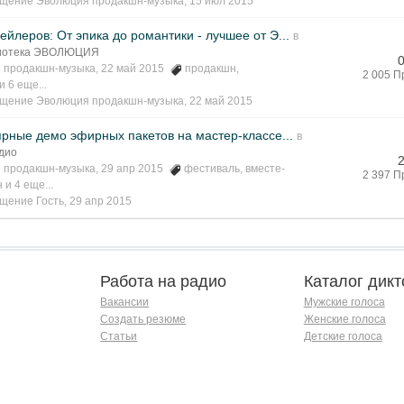
бщение
Эволюция продакшн-музыка
,
15 июл 2015
ейлеров: От эпика до романтики - лучшее от Э...
в
лиотека ЭВОЛЮЦИЯ
 продакшн-музыка
, 22 май 2015
продакшн
,
2 005 П
и 6 еще...
бщение
Эволюция продакшн-музыка
,
22 май 2015
рные демо эфирных пакетов на мастер-классе...
в
дио
 продакшн-музыка
, 29 апр 2015
фестиваль
,
вместе-
2 397 П
н
и 4 еще...
бщение
Гость
,
29 апр 2015
Работа на радио
Каталог дикт
Вакансии
Мужские голоса
Создать резюме
Женские голоса
Статьи
Детские голоса