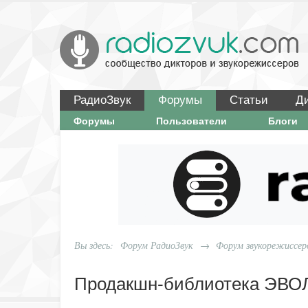
РадиоЗвук
Форумы
Статьи
Д
Форумы
Пользователи
Блоги
Вы здесь:
Форум РадиоЗвук
→
Форум звукорежиссер
Продакшн-библиотека ЭВ