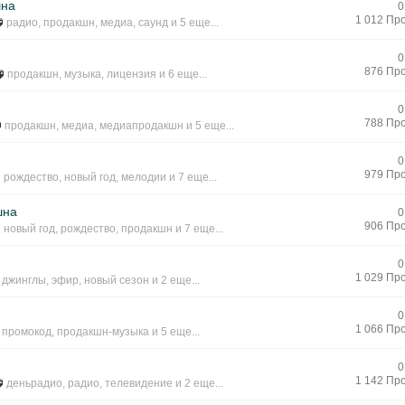
шна
0
1 012 Пр
радио
,
продакшн
,
медиа
,
саунд
и 5 еще...
0
876 Пр
продакшн
,
музыка
,
лицензия
и 6 еще...
0
788 Пр
продакшн
,
медиа
,
медиапродакшн
и 5 еще...
0
979 Пр
рождество
,
новый год
,
мелодии
и 7 еще...
шна
0
906 Пр
новый год
,
рождество
,
продакшн
и 7 еще...
0
1 029 Пр
джинглы
,
эфир
,
новый сезон
и 2 еще...
0
1 066 Пр
промокод
,
продакшн-музыка
и 5 еще...
0
1 142 Пр
деньрадио
,
радио
,
телевидение
и 2 еще...