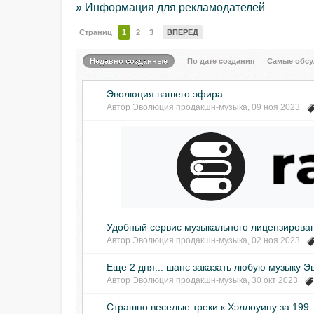
» Информация для рекламодателей
Страниц
1
2
3
ВПЕРЕД
Недавно созданные
По дате создания
Самые обс
Эволюция вашего эфира
Автор
Эволюция продакшн-музыка
,
09 ноя 2023
Удобный сервис музыкального лицензирова
Автор
Эволюция продакшн-музыка
,
02 ноя 2023
Еще 2 дня... шанс заказать любую музыку Э
Автор
Эволюция продакшн-музыка
,
30 окт 2023
Страшно веселые треки к Хэллоуину за 199