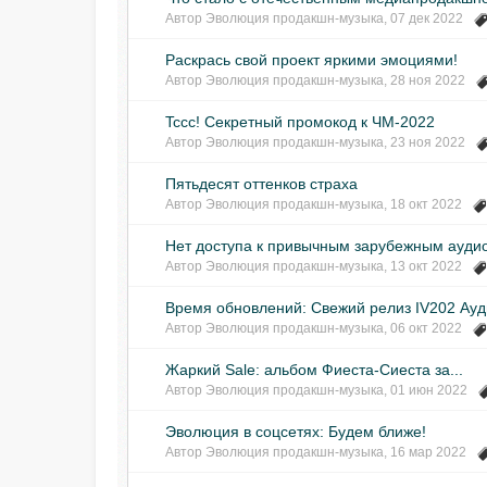
Автор
Эволюция продакшн-музыка
,
07 дек 2022
Раскрась свой проект яркими эмоциями!
Автор
Эволюция продакшн-музыка
,
28 ноя 2022
Tccc! Секретный промокод к ЧМ-2022
Автор
Эволюция продакшн-музыка
,
23 ноя 2022
Пятьдесят оттенков страха
Автор
Эволюция продакшн-музыка
,
18 окт 2022
Нет доступа к привычным зарубежным ауди
Автор
Эволюция продакшн-музыка
,
13 окт 2022
Время обновлений: Свежий релиз IV202 Ау
Автор
Эволюция продакшн-музыка
,
06 окт 2022
Жаркий Sale: альбом Фиеста-Сиеста за...
Автор
Эволюция продакшн-музыка
,
01 июн 2022
Эволюция в соцсетях: Будем ближе!
Автор
Эволюция продакшн-музыка
,
16 мар 2022