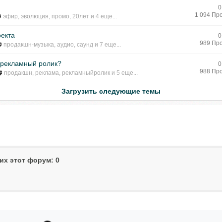
0
1 094 Пр
эфир
,
эволюция
,
промо
,
20лет
и 4 еще...
оекта
0
989 Пр
продакшн-музыка
,
аудио
,
саунд
и 7 еще...
 рекламный ролик?
0
988 Пр
продакшн
,
реклама
,
рекламныйролик
и 5 еще...
Загрузить следующие темы
х этот форум: 0