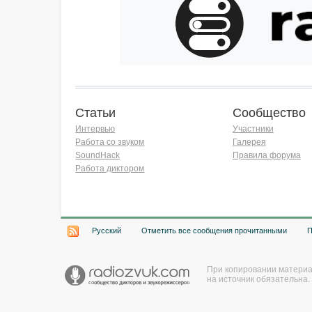
Статьи
Сообщество
Интервью
Участники
Работа со звуком
Галерея
SoundHack
Правила форума
Работа диктором
Хочу работать на радио!
Русский
Отметить все сообщения прочитанными
При копировании материа
на источник обязательна