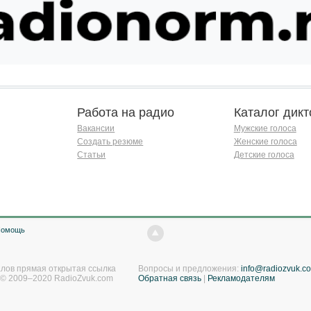
Работа на радио
Каталог дикт
Вакансии
Мужские голоса
Создать резюме
Женские голоса
Статьи
Детские голоса
Помощь
лов прямая открытая ссылка
Вопросы и предложения:
info@radiozvuk.c
. © 2009–2020 RadioZvuk.com
Обратная связь
|
Рекламодателям