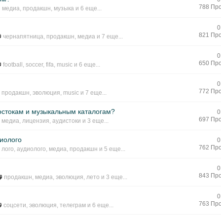
788 Пр
медиа
,
продакшн
,
музыка
и 6 еще...
0
821 Пр
чернапятница
,
продакшн
,
медиа
и 7 еще...
0
650 Пр
football
,
soccer
,
fifa
,
music
и 6 еще...
0
772 Пр
продакшн
,
эволюция
,
music
и 7 еще...
остокам и музыкальным каталогам?
0
697 Пр
медиа
,
лицензия
,
аудистоки
и 3 еще...
диолого
0
762 Пр
лого
,
аудиолого
,
медиа
,
продакшн
и 5 еще...
0
843 Пр
продакшн
,
медиа
,
эволюция
,
лето
и 3 еще...
0
763 Пр
соцсети
,
эволюция
,
телеграм
и 6 еще...