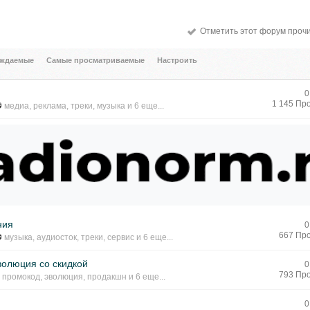
Отметить этот форум проч
уждаемые
Самые просматриваемые
Настроить
0
1 145 Пр
медиа
,
реклама
,
треки
,
музыка
и 6 еще...
ния
0
667 Пр
музыка
,
аудиосток
,
треки
,
сервис
и 6 еще...
волюция со скидкой
0
793 Пр
промокод
,
эволюция
,
продакшн
и 6 еще...
0