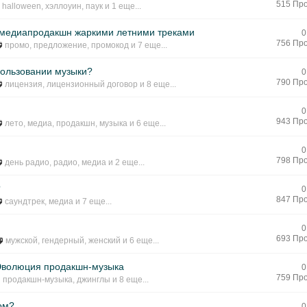
515 Пр
halloween
,
хэллоуин
,
паук
и 1 еще...
й медиапродакшн жаркими летними треками
0
756 Пр
промо
,
предложение
,
промокод
и 7 еще...
пользовании музыки?
0
790 Пр
лицензия
,
лицензионный договор
и 8 еще...
0
943 Пр
лето
,
медиа
,
продакшн
,
музыка
и 6 еще...
0
798 Пр
день радио
,
радио
,
медиа
и 2 еще...
?
0
847 Пр
саундтрек
,
медиа
и 7 еще...
.
0
693 Пр
мужской
,
гендерный
,
женский
и 6 еще...
Эволюция продакшн-музыка
0
759 Пр
продакшн-музыка
,
джинглы
и 8 еще...
ом?
0