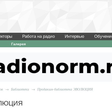
икторы
Работа на радио
Интервью
Обучени
Галерея
ов
→
Библиотеки
→
Продакшн-библиотека ЭВОЛЮЦИЯ
ОЛЮЦИЯ