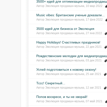
3500+ идей для оптимизации медиапродак
Автор
Эволюция продакшн-музыка
,
10 мар 2022
Music vibes: Британские ученые доказали...
Автор
Эволюция продакшн-музыка
,
17 фев 2022
3500 идей для бизнеса от Эволюция
Автор
Эволюция продакшн-музыка
,
27 янв 2022
Happy Holidays! Счастливых праздников!
Автор
Эволюция продакшн-музыка
,
22 дек 2021
Рождественские мелодии для медиапродак
Автор
Эволюция продакшн-музыка
,
03 дек 2021
Успей подготовиться к новому сезону!
Автор
Эволюция продакшн-музыка
,
25 авг 2021
Тссс! Секретный...
Автор
Эволюция продакшн-музыка
,
12 авг 2021
Попов воскресе, и ты не хворай!
Автор
Эволюция продакшн-музыка
,
07 май 2021